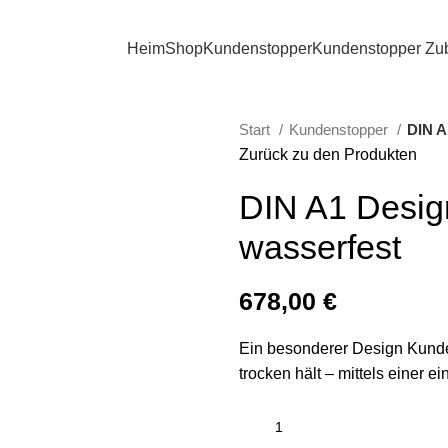
Versand ab 100 € | Patentierter Magnetverschluss | Für Wind und W
Heim
Shop
Kundenstopper
Kundenstopper Zu
Start
Kundenstopper
DIN A
Zurück zu den Produkten
DIN A1 Desig
wasserfest
678,00
€
Ein besonderer Design Kunden
trocken hält – mittels einer e