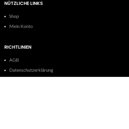
NÜTZLICHE LINKS
Shop
Mein Konto
RICHTLINIEN
AGB
Datenschutzerklärung
© 2026
Edle Kundenstopper – POS-exklusiv.de
. Alle Rechte
vorbehalten
Shop
0
Warenkorb